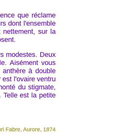
atience que réclame
urs dont l'ensemble
t nettement, sur la
osent.
urs modestes. Deux
lle. Aisément vous
r anthère à double
 est l'ovaire ventru
rmonté du stigmate,
elle est la petite
ri Fabre, Aurore, 1874