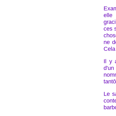
Exam
ell
grac
ces s
chose
ne d
Cela 
Il y
d'un
nom
tantô
Le s
con
barbo