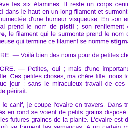
lève les six étamines. Il reste un corps centr
éci dans le haut en un long filament et surmon
 humectée d'une humeur visqueuse. En son e
ral prend le nom de
pistil
; son renflement d
re
, le filament qui le surmonte prend le nom
ueuse qui termine ce filament se nomme
stigm
RE. — Voilà bien des noms pour de petites ch
RE. — Petites, oui ; mais d'une importan
lle. Ces petites choses, ma chère fille, nous f
ue jour ; sans le miraculeux travail de ces 
 périrait.
 le canif, je coupe l'ovaire en travers. Dans 
és en rond se voient de petits grains disposé 
les futures graines de la plante. L'ovaire est 
r où se forment les semences. A un certain m