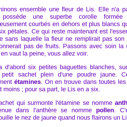
inons ensemble une fleur de Lis. Elle n'a p
e possède une superbe corolle formée
ieusement courbés en dehors et plus blancs que
ix pétales. Ce qui reste maintenant est l'essent
 sans laquelle la fleur ne remplirait pas son r
onnerait pas de fruits. Passons avec soin la 
en vaut la peine, vous allez voir.
 a d'abord six petites baguettes blanches, 
 petit sachet plein d'une poudre jaune. 
ment
étamines
. On en trouve dans toutes les f
t moins ; pour sa part, le Lis en a six.
achet qui surmonte l'étamine se nomme
ant
tenue dans l'anthère se nomme
pollen
. C'
uille le nez de jaune quand nous flairons un Li