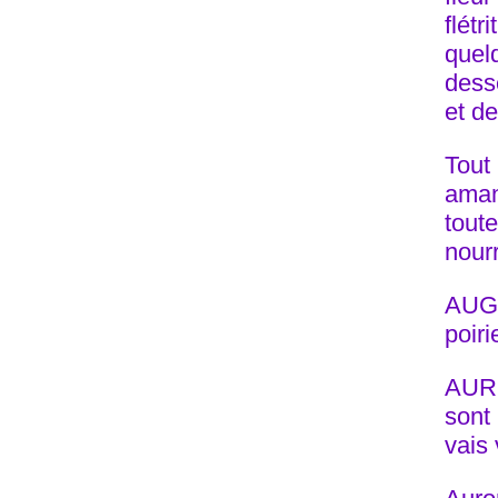
flétr
quel
dess
et de
Tout
aman
tout
nourr
AUGU
poiri
AURO
sont
vais 