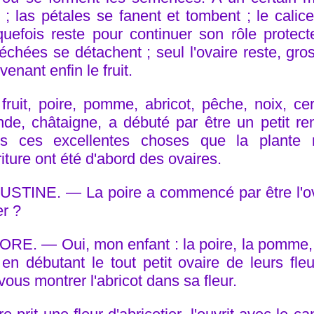
it ; las pétales se fanent et tombent ; le calic
quefois reste pour continuer son rôle protect
échées se détachent ; seul l'ovaire reste, gro
venant enfin le fruit.
 fruit, poire, pomme, abricot, pêche, noix, cer
de, châtaigne, a débuté par être un petit renf
es ces excellentes choses que la plante 
iture ont été d'abord des ovaires.
STINE. — La poire a commencé par être l'ova
er ?
RE. — Oui, mon enfant : la poire, la pomme, la
 en débutant le tout petit ovaire de leurs fle
vous montrer l'abricot dans sa fleur.