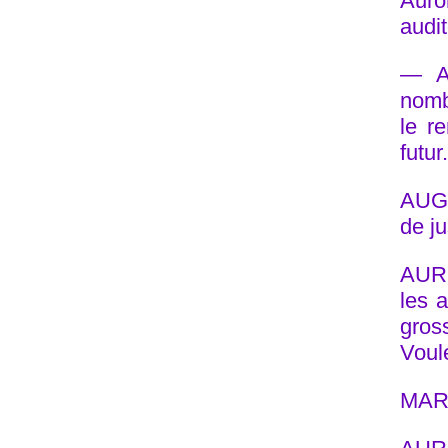
Auror
audit
— Au
nomb
le re
futur.
AUGU
de j
AURO
les a
gros
Voule
MARI