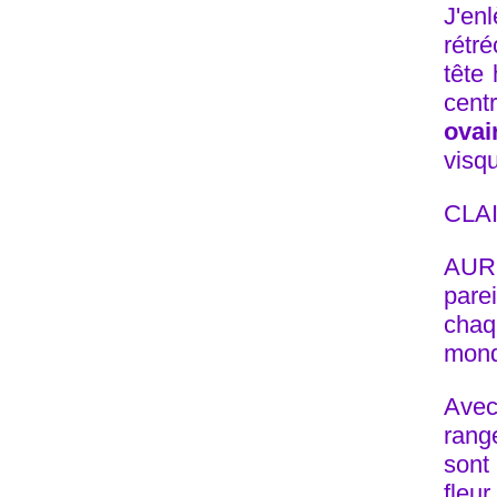
J'en
rétr
tête
cent
ovai
visq
CLAI
AURO
parei
chaq
monde
Avec
rang
sont 
fleu