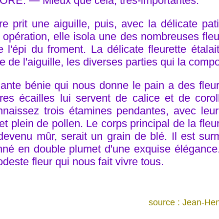
RE. — Mieux que cela, très-importantes.
re prit une aiguille, puis, avec la délicate p
e opération, elle isola une des nombreuses fle
 l'épi du froment. La délicate fleurette étalai
e de l'aiguille, les diverses parties qui la comp
lante bénie qui nous donne le pain a des fle
res écailles lui servent de calice et de coro
nnaissez trois étamines pendantes, avec leu
t plein de pollen. Le corps principal de la fleur
 devenu mûr, serait un grain de blé. Il est su
nné en double plumet d'une exquise élégance. T
deste fleur qui nous fait vivre tous.
source : Jean-Hen