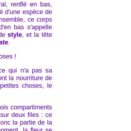
al, renflé en bas,
té d'une espèce de
nsemble, ce corps
'en bas s'appelle
 de
style
, et la tête
ate
.
oses !
ce qui n'a pas sa
ont la nourriture de
petites choses, le
trois compartiments
sur deux files : ce
donc la partie de la
oment, la fleur se