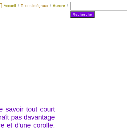
e
Accueil
/
Textes intégraux
/
Aurore
/
Recherche
 savoir tout court
nnaît pas davantage
ce et d'une corolle.