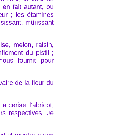
e en fait autant, ou
eur ; les étamines
ssissant, mûrissant
ise, melon, raisin,
lement du pistil ;
nous fournit pour
ire de la fleur du
 cerise, l'abricot,
urs respectives. Je