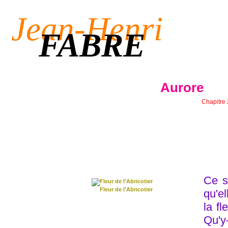
Jean-Henri
FABRE
Aurore
Chapitre
Ce s
Fleur de l'Abricotier
qu'e
la fl
Qu'y