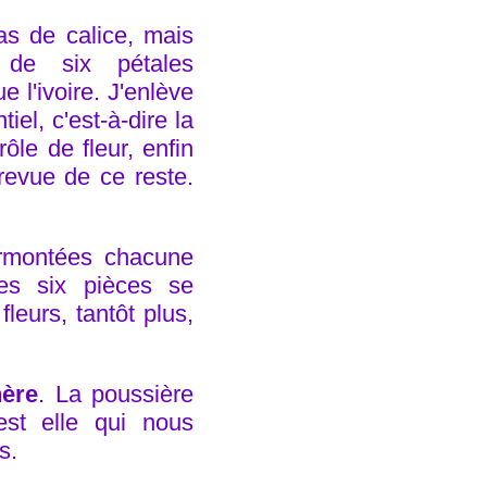
as de calice, mais
 de six pétales
 l'ivoire. J'enlève
iel, c'est-à-dire la
ôle de fleur, enfin
revue de ce reste.
surmontées chacune
Ces six pièces se
leurs, tantôt plus,
hère
. La poussière
est elle qui nous
s.