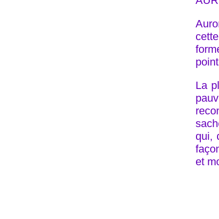
AURO
Auro
cett
forme
point
La p
pauv
reco
sache
qui,
faço
et mo