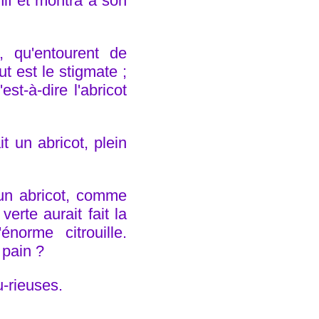
anif et montra à son
, qu'entourent de
t est le stigmate ;
est-à-dire l'abricot
 un abricot, plein
un abricot, comme
erte aurait fait la
norme citrouille.
 pain ?
-rieuses.