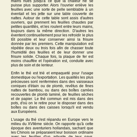
mains nues jusqu'à ce que la chaleur ne se
puisse plus supporter. Alors l'ouvrier enlève les
feuilles avec une sorte de pelle semblable à un
éventail et les jette sur une table couverte de
nattes. Autour de cette table sont assis d'autres
ouvriers, qui prennent les feuilles chaudes par
petites quantités, et les roulent entre leurs mains,
toujours dans la même direction. D'autres les
éventent continuellement pour les refroidir le plus
tôt possible et leur conserver ainsi la frisure
donnée par les premiers. Cette manipulation est
répétée deux ou trois fois afin de chasser toute
l'humidité des feuilles et de leur donner une
frisure solide. Chaque fois, la plaque de fer est
moins chauffée et l'opération est, conduite avec
plus de soin et de lenteur.
Enfin le thé est trié et empaqueté pour l'usage
domestique ou l'exportation. Les qualités les plus
précieuses sont renfermées dans des vaisseaux
coniques d'étain ou de plomb, revêtus de fines
nattes de bambou, ou dans des boîtes carrées
recouvertes de plomb laminé, de feuilles sèches
et de papier. Le thé commun est mis dans des
pots, d'où on le retire pour le disposer dans des
boîtes ou dans des caisses lorsqu'il est vendu
aux Européens.
L'usage du thé s'est répandu en Europe vers le
milieu du XVIIème siècle. On rapporte qu'à cette
époque des aventuriers hollandais, sachant que
les Chinois se préparaient leur boisson ordinaire
avec les feuilles d'un arbuste de leur pays,