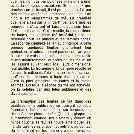
cueillies, non pas par poignées, mais une à une,
avec de délicates précautions. Si minutieux que
paraisse un tel travail, il est promptement fait par
des mains exercées, qui ramassent en un jour de
cinq à six kilogrammes de thé. La première
cueillette a lieu sur la fin de l'hiver, alors que les
bourgeons s'ouvrent et laissent épanouir leurs
feuilles naissantes. Cette récolte, la plus estimée
de toutes, est appelée
thé impérial ;
elle est
réservée pour les princes et les familles riches.
La seconde cueillette se fait au printemps. A cette
époque, quelques feuilles ont atteint leur
perfection ; d'autres ne sont pas encore arrivées
à toute leur croissance : néanmoins on les cueille
toutes indifféremment et après on les trie et on
les assortit suivant leur âge, leurs dimensions,
leur qualité. La troisième et la dernière récolte se
fait vers le milieu de l'été, lorsque les feuilles sont
touffues et parvenues à toute leur croissance.
C'est la plus grossière de toutes et la moins
estimée. Lorsque la récolte du thé est achevée,
on la célèbre par des fêtes publiques et des
divertissements.
La préparation des feuilles se fait dans des
établissements publics où se trouvent de petits
fourneaux, hauts d'un mètre, sur lesquels est
disposée une plaque de fer. Quand la plaque est
suffisamment chaude, les ouvriers y étalent en
mince couche les feuilles nouvellement cueillies.
Tandis qu'elles se crispent et pétillent au contact
du fer brûlant, on les remue vivement avec les