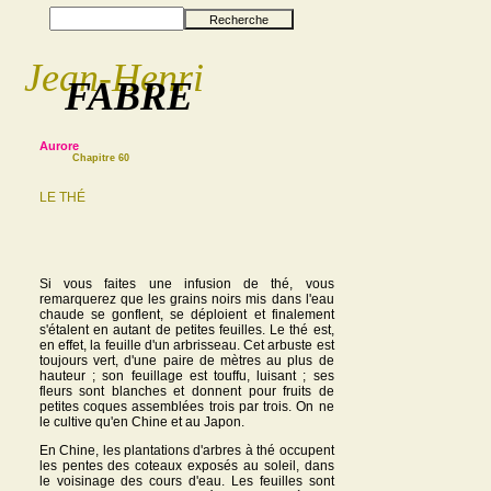
Recherche
Jean-Henri
FABRE
Aurore
Chapitre 60
LE THÉ
Si vous faites une infusion de thé, vous
remarquerez que les grains noirs mis dans l'eau
chaude se gonflent, se déploient et finalement
s'étalent en autant de petites feuilles. Le thé est,
en effet, la feuille d'un arbrisseau. Cet arbuste est
toujours vert, d'une paire de mètres au plus de
hauteur ; son feuillage est touffu, luisant ; ses
fleurs sont blanches et donnent pour fruits de
petites coques assemblées trois par trois. On ne
le cultive qu'en Chine et au Japon.
En Chine, les plantations d'arbres à thé occupent
les pentes des coteaux exposés au soleil, dans
le voisinage des cours d'eau. Les feuilles sont