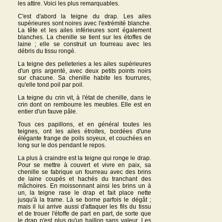
les attire. Voici les plus remarquables.
C'est d'abord la teigne du drap. Les ailes
supérieures sont noires avec l'extrémité blanche.
La tête et les ailes inférieures sont également
blanches. La chenille se tient sur les étoffes de
laine ; elle se construit un fourreau avec les
débris du tissu rongé.
La teigne des pelleteries a les ailes supérieures
d'un gris argenté, avec deux petits points noirs
sur chacune. Sa chenille habite les fourrures,
qu'elle tond poil par poil.
La teigne du crin vit, à l'état de chenille, dans le
crin dont on rembourre les meubles. Elle est en
entier d'un fauve pâle.
Tous ces papillons, et en général toutes les
teignes, ont les ailes étroites, bordées d'une
élégante frange de poils soyeux, et couchées en
long sur le dos pendant le repos.
La plus à craindre est la teigne qui ronge le drap.
Pour se mettre à couvert et vivre en paix, sa
chenille se fabrique un fourreau avec des brins
de laine coupés et hachés du tranchant des
mâchoires. En moissonnant ainsi les brins un à
un, la teigne rase le drap et fait place nette
jusqu'à la trame. Là se borne parfois le dégât ;
mais il lui arrive aussi d'attaquer les fils du tissu
et de trouer l'étoffe de part en part, de sorte que
le drap n'est plus qu'un haillon sans valeur. Les