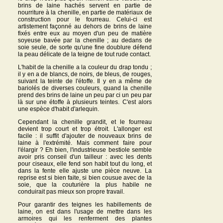
brins de laine hachés servent en partie de
nourriture à la chenille, en partie de matériaux de
construction pour le fourreau. Celui-ci est
artistement façonné au dehors de brins de laine
fixés entre eux au moyen d'un peu de matière
soyeuse bavée par la chenille ; au dedans de
soie seule, de sorte qu'une fine doublure défend
la peau délicate de la teigne de tout rude contact.
L'habit de la chenille a la couleur du drap tondu ;
il y en a de blancs, de noirs, de bleus, de rouges,
suivant la teinte de l'étoffe. Il y en a même de
bariolés de diverses couleurs, quand la chenille
prend des brins de laine un peu par ci un peu par
là sur une étoffe à plusieurs teintes. C'est alors
une espèce d'habit d'arlequin.
Cependant la chenille grandit, et le fourreau
devient trop court et trop étroit. L'allonger est
facile : il suffit d'ajouter de nouveaux brins de
laine à l'extrémité. Mais comment faire pour
l'élargir ? Eh bien, l'industrieuse bestiole semble
avoir pris conseil d'un tailleur : avec les dents
pour ciseaux, elle fend son habit tout du long, et
dans la fente elle ajuste une pièce neuve. La
reprise est si bien faite, si bien cousue avec de la
soie, que la couturière la plus habile ne
conduirait pas mieux son propre travail.
Pour garantir des teignes les habillements de
laine, on est dans l'usage de mettre dans les
armoires qui les renferment des plantes