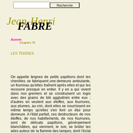
Recherche
Jean-Henri
FABRE
Aurore
Chapitre 75
LES TEIGNES
On appelle teignes de petits papillons dont les
chenilles. se fabriquent une demeure ambulante,
un fourreau qu'elles traînent après elles et qui les
recouvre presque en entier. Il y en a qui vivent
dans nos greniers et se construisent un logis
avec des grains de blé agglutinés entre eux ;
d'autres en veulent aux étoffes, aux fourrures,
aux plumes, au crin, dont elles se nourrissent en
même temps qu'elles s'en font un étui pour
demeure. A l'état parfait, ces destructeurs de nos
étoffes, de nos habillements, de nos fourrures,
sont de délicats papillons, généralement
blanchâtres, qui viennent, le soir, se brûler les
ailes autour de la flamme des lampes, dont l'éclat