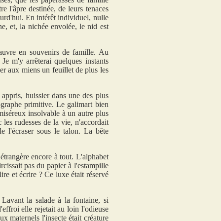
re l'âpre destinée, de leurs tenaces
rd'hui. En intérêt individuel, nulle
e, et, la nichée envolée, le nid est
auvre en souvenirs de famille. Au
e m'y arrêterai quelques instants
er aux miens un feuillet de plus les
n appris, huissier dans une des plus
graphe primitive. Le galimart bien
 miséreux insolvable à un autre plus
 les rudesses de la vie, n'accordait
 de l'écraser sous le talon. La bête
 étrangère encore à tout. L'alphabet
rcissait pas du papier à l'estampille
ire et écrire ? Ce luxe était réservé
. Lavant la salade à la fontaine, si
effroi elle rejetait au loin l'odieuse
x maternels l'insecte était créature