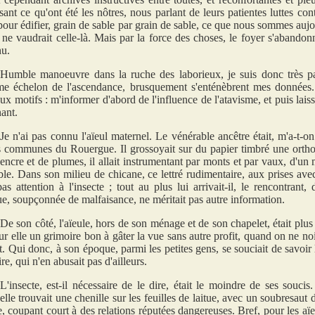
sant ce qu'ont été les nôtres, nous parlant de leurs patientes luttes cont
 pour édifier, grain de sable par grain de sable, ce que nous sommes aujou
e ne vaudrait celle-là. Mais par la force des choses, le foyer s'abandonn
u.
Humble manoeuvre dans la ruche des laborieux, je suis donc très p
e échelon de l'ascendance, brusquement s'enténèbrent mes données. J
ux motifs : m'informer d'abord de l'influence de l'atavisme, et puis laiss
ant.
Je n'ai pas connu l'aïeul maternel. Le vénérable ancêtre était, m'a-t-o
 communes du Rouergue. Il grossoyait sur du papier timbré une ortho
'encre et de plumes, il allait instrumentant par monts et par vaux, d'un
ble. Dans son milieu de chicane, ce lettré rudimentaire, aux prises avec
pas attention à l'insecte ; tout au plus lui arrivait-il, le rencontrant,
e, soupçonnée de malfaisance, ne méritait pas autre information.
De son côté, l'aïeule, hors de son ménage et de son chapelet, était plus
our elle un grimoire bon à gâter la vue sans autre profit, quand on ne noi
at. Qui donc, à son époque, parmi les petites gens, se souciait de savoir l
re, qui n'en abusait pas d'ailleurs.
L'insecte, est-il nécessaire de le dire, était le moindre de ses soucis
elle trouvait une chenille sur les feuilles de laitue, avec un soubresaut d'
, coupant court à des relations réputées dangereuses. Bref, pour les aïeu