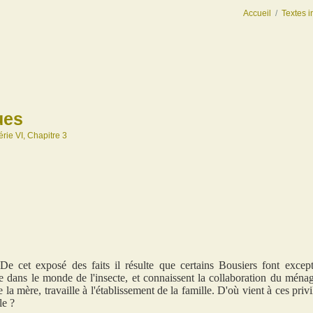
Accueil
/
Textes i
ues
érie VI, Chapitre 3
De cet exposé des faits il résulte que certains Bousiers font excepti
e dans le monde de l'insecte, et connaissent la collaboration du mén
e la mère, travaille à l'établissement de la famille. D'où vient à ces pri
le ?