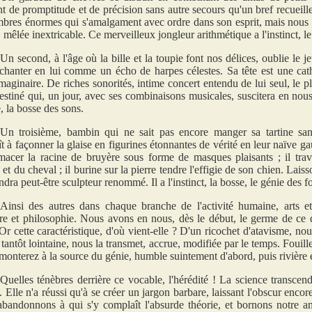
nt de promptitude et de précision sans autre secours qu'un bref recueill
bres énormes qui s'amalgament avec ordre dans son esprit, mais nous
 mêlée inextricable. Ce merveilleux jongleur arithmétique a l'instinct, l
Un second, à l'âge où la bille et la toupie font nos délices, oublie le jeu
chanter en lui comme un écho de harpes célestes. Sa tête est une cat
maginaire. De riches sonorités, intime concert entendu de lui seul, le p
estiné qui, un jour, avec ses combinaisons musicales, suscitera en nous 
, la bosse des sons.
Un troisième, bambin qui ne sait pas encore manger sa tartine sans
t à façonner la glaise en figurines étonnantes de vérité en leur naïve ga
imacer la racine de bruyère sous forme de masques plaisants ; il trav
t du cheval ; il burine sur la pierre tendre l'effigie de son chien. Laisso
ndra peut-être sculpteur renommé. Il a l'instinct, la bosse, le génie des 
Ainsi des autres dans chaque branche de l'activité humaine, arts et
ture et philosophie. Nous avons en nous, dès le début, le germe de ce 
Or cette caractéristique, d'où vient-elle ? D'un ricochet d'atavisme, nou
 tantôt lointaine, nous la transmet, accrue, modifiée par le temps. Fouille
monterez à la source du génie, humble suintement d'abord, puis rivière e
Quelles ténèbres derrière ce vocable, l'hérédité ! La science transcen
. Elle n'a réussi qu'à se créer un jargon barbare, laissant l'obscur enco
 abandonnons à qui s'y complaît l'absurde théorie, et bornons notre a