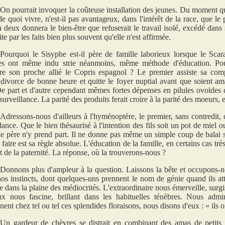
On pourrait invoquer la coûteuse installation des jeunes. Du moment qu'i
 de quoi vivre, n'est-il pas avantageux, dans l'intérêt de la race, que l
 à deux donnera le bien-être que refuserait le travail isolé, excédé dans
te par les faits bien plus souvent qu'elle n'est affirmée.
Pourquoi le Sisyphe est-il père de famille laborieux lorsque le Sca
res ont même indu strie néanmoins, même méthode d'éducation. Pour
re son proche allié le Copris espagnol ? Le premier assiste sa co
divorce de bonne heure et quitte le foyer nuptial avant que soient am
De part et d'autre cependant mêmes fortes dépenses en pilules ovoïdes qu
urveillance. La parité des produits ferait croire à la parité des moeurs, e
Adressons-nous d'ailleurs à l'hyménoptère, le premier, sans contredit, 
ance. Que le bien thésaurisé à l'intention des fils soit un pot de miel 
le père n'y prend part. Il ne donne pas même un simple coup de balai s'i
 faire est sa règle absolue. L'éducation de la famille, en certains cas tr
ct de la paternité. La réponse, où la trouverons-nous ?
Donnons plus d'ampleur à la question. Laissons la bête et occupon
os instincts, dont quelques-uns prennent le nom de génie quand ils at
me dans la plaine des médiocrités. L'extraordinaire nous émerveille, surgis
ux nous fascine, brillant dans les habituelles ténèbres. Nous adm
nent chez tel ou tel ces splendides floraisons, nous disons d'eux : « ils o
Un gardeur de chèvres se distrait en combinant des amas de petits c