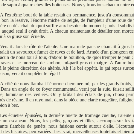
 de sapin à quatre chevilles boiteuses. Nous y trouvions chacun notre écu
A l'extrême bout de la table restait en permanence, jusqu'à consommat
t bon la lessive, l'énorme miche de seigle, de l'ampleur d'une roue de 
ère en détachait de quoi suffire aux besoins du moment ; puis il subdivis
 auquel seul il avait droit. A chacun maintenant de détailler son morcea
ir à sa guise son écuelle.
Venait alors le rôle de l'aïeule. Une marmite pansue chantait à gros bo
halait un savoureux fumet de raves et de lard. Armée d'un plongeon en 
acun de nous tour à tour, d'abord le bouillon, de quoi tremper le pain ;
 raves et le morceau de jambon, mi-parti gras et maigre. A l'autre bout
 à la pleine discrétion des altérés. Ah ! le bel appétit, le gai repas sur
aison, venait compléter le régal !
A côté de nous flambait l'énorme cheminée où, par les grands froids, 
. Dans un angle de ce foyer monumental, verni par la suie, faisait sail
se, luminaire des veillées. On y brûlait des éclats de pin, choisi par
és de résine. Il en rayonnait dans la pièce une clarté rougeâtre, fuligine
ion à bec.
Les écuelles épuisées, la dernière miette de fromage cueillie, l'aïeule
r un escabeau. Nous, les petits, garçons et filles, accroupis sur les 
sante flambée de genêts, nous faisions cercle autour d'elle, l'écoutan
t des histoires, peu variées il est vrai, merveilleuses toutefois et bien a