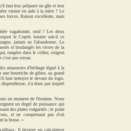
l faut leur préparer un gîte et leur
e père vienne en aide à la mère ? Le
 ses forces. Raison excellente, mais
rabée vagabonde, oisif ? Les deux
quoi le Copris lunaire sait-il ce
mpagne, jamais ne l'abandonne. Le
assés et boulangés les vivres de la
i, rangées dans le cellier, exigent
t c'est une erreur.
des amasseurs d'héritage légué à la
ou une bourriche de gibier, au grand
l faut nettoyer le devant du logis.
ès dispendieuse, n'a donc pas inspiré
s-nous un moment de l'homme. Nous
teignent un degré de puissance qui
sant des plates vulgarités ; le point
irons, et ne comprenant pas d'où
nt la bosse. »
ailloux. Il devient un calculateur