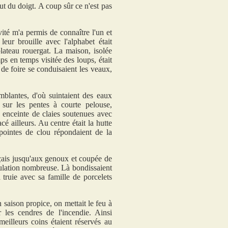
ut du doigt. A coup sûr ce n'est pas
vité m'a permis de connaître l'un et
leur brouille avec l'alphabet était
plateau rouergat. La maison, isolée
ps en temps visitée des loups, était
de foire se conduisaient les veaux,
mblantes, d'où suintaient des eaux
, sur les pentes à courte pelouse,
e enceinte de claies soutenues avec
é ailleurs. Au centre était la hutte
pointes de clou répondaient de la
çais jusqu'aux genoux et coupée de
opulation nombreuse. Là bondissaient
a truie avec sa famille de porcelets
 saison propice, on mettait le feu à
ar les cendres de l'incendie. Ainsi
eilleurs coins étaient réservés au