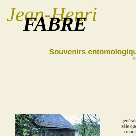
Jean-Henri
FABRE
Souvenirs entomologiq
S
général
zèle qu
la mora