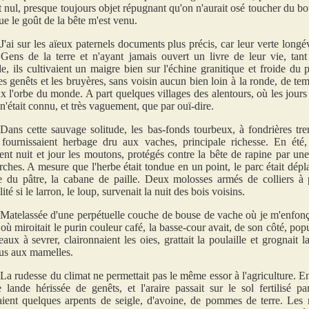
êt nul, presque toujours objet répugnant qu'on n'aurait osé toucher du bo
ue le goût de la bête m'est venu.
J'ai sur les aïeux paternels documents plus précis, car leur verte longé
. Gens de la terre et n'ayant jamais ouvert un livre de leur vie, tant 
e, ils cultivaient un maigre bien sur l'échine granitique et froide du 
es genêts et les bruyères, sans voisin aucun bien loin à la ronde, de tem
x l'orbe du monde. A part quelques villages des alentours, où les jours 
 n'était connu, et très vaguement, que par ouï-dire.
Dans cette sauvage solitude, les bas-fonds tourbeux, à fondrières tre
, fournissaient herbage dru aux vaches, principale richesse. En été
ent nuit et jour les moutons, protégés contre la bête de rapine par un
rches. A mesure que l'herbe était tondue en un point, le parc était déplac
e du pâtre, la cabane de paille. Deux molosses armés de colliers à 
lité si le larron, le loup, survenait la nuit des bois voisins.
Matelassée d'une perpétuelle couche de bouse de vache où je m'enfon
 où miroitait le purin couleur café, la basse-cour avait, de son côté, p
eaux à sevrer, claironnaient les oies, grattait la poulaille et grognait l
us aux mamelles.
La rudesse du climat ne permettait pas le même essor à l'agriculture. En
 lande hérissée de genêts, et l'araire passait sur le sol fertilisé p
aient quelques arpents de seigle, d'avoine, de pommes de terre. Les m