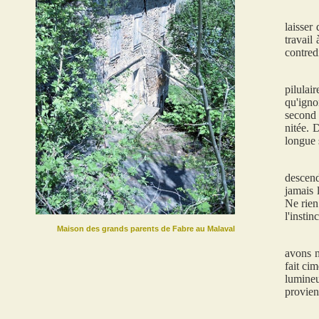
laisser
travail
contredi
pilulai
qu'igno
second 
nitée. 
longue s
descend
jamais 
Ne rien
l'instin
Maison des grands parents de Fabre au Malaval
avons n
fait ci
lumine
provien