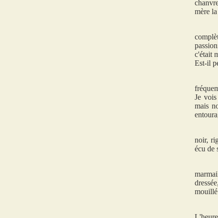
chanvre
mère la 
complèt
passion
c'était
Est-il 
fréquem
Je vois
mais no
entoura
noir, r
écu de 
marmail
dressée
mouillé 
L'heure