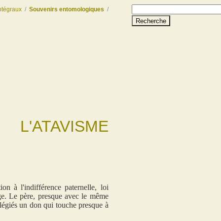
ntégraux
/
Souvenirs entomologiques
/
Recherche
L'ATAVISME
on à l'indifférence paternelle, loi
age. Le père, presque avec le même
vilégiés un don qui touche presque à