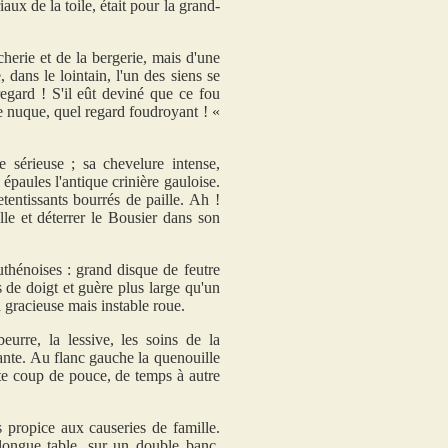
ux de la toile, était pour la grand-
cherie et de la bergerie, mais d'une
 dans le lointain, l'un des siens se
regard ! S'il eût deviné que ce fou
e nuque, quel regard foudroyant ! «
ne sérieuse ; sa chevelure intense,
épaules l'antique crinière gauloise.
tentissants bourrés de paille. Ah !
lle et déterrer le Bousier dans son
uthénoises : grand disque de feutre
 de doigt et guère plus large qu'un
 gracieuse mais instable roue.
eurre, la lessive, les soins de la
lante. Au flanc gauche la quenouille
ste coup de pouce, de temps à autre
s propice aux causeries de famille.
longue table, sur un double banc,