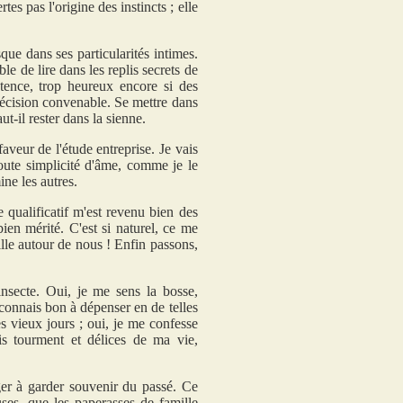
s pas l'origine des instincts ; elle
ue dans ses particularités intimes.
ble de lire dans les replis secrets de
tence, trop heureux encore si des
récision convenable. Se mettre dans
t-il rester dans la sienne.
faveur de l'étude entreprise. Je vais
toute simplicité d'âme, comme je le
ine les autres.
 qualificatif m'est revenu bien des
ien mérité. C'est si naturel, ce me
uille autour de nous ! Enfin passons,
insecte. Oui, je me sens la bosse,
econnais bon à dépenser en de telles
s vieux jours ; oui, je me confesse
ois tourment et délices de ma vie,
nger à garder souvenir du passé. Ce
uses, que les paperasses de famille