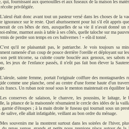
, qui, fournissant aux quenouilles et aux fuseaux de la maison les matéria
récolte privilégiée.
L'aïeul était donc avant tout un pasteur versé dans les choses de la va
e ignorance sur le reste. Quel ahurissement pour lui s'il eût appris que,
nerait de ces bêtes de rien, auxquelles de sa vie il n'avait donné un 
 moi-même, marmot assis à table à ses côtés, quelle taloche sur ma pauvr
permis de perdre son temps en ces balivernes ! » eût-il tonné.
C'est qu'il ne plaisantait pas, le patriarche. Je vois toujours sa mi
ment ramenée d'un coup de pouce derrière l'oreille et déployant sur les 
 son petit tricorne, sa culotte courte bouclée aux genoux, ses sabots re
n, les jeux de l'enfance passés, il n'eût pas fait bon élever la Sautere
ge.
L'aïeule, sainte femme, portait l'originale coiffure des montagnardes r
igide comme une planche, orné au centre d'une forme haute d'un travers
six francs. Un ruban noir noué sous le menton maintenait en équilibre la
Les conserves de salaison, le chanvre, les poussins, le laitage, le b
le, la pitance de la maisonnée résumaient le cercle des idées de la vail
, garnie d'étoupes ; à la main droite le fuseau qui tournait sous un pre
de salive, elle allait infatigable, veillant au bon ordre du ménage.
Mes souvenirs me la montrent surtout dans les soirées de l'hiver, plu
 du repas venue, grands et petits nous prenions place autour de la 