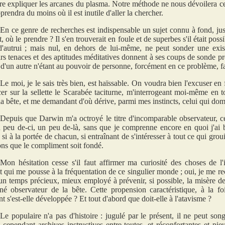
re expliquer les arcanes du plasma. Notre méthode ne nous dévoilera certe
prendra du moins où il est inutile d'aller la chercher.
En ce genre de recherches est indispensable un sujet connu à fond, jusq
, où le prendre ? Il s'en trouverait en foule et de superbes s'il était possi
d'autrui ; mais nul, en dehors de lui-même, ne peut sonder une exis
rs tenaces et des aptitudes méditatives donnent à ses coups de sonde p
 d'un autre n'étant au pouvoir de personne, forcément en ce problème, fau
Le moi, je le sais très bien, est haïssable. On voudra bien l'excuser en 
er sur la sellette le Scarabée taciturne, m'interrogeant moi-même en 
 la bête, et me demandant d'où dérive, parmi mes instincts, celui qui dom
Depuis que Darwin m'a octroyé le titre d'incomparable observateur, ce
n peu de-ci, un peu de-là, sans que je comprenne encore en quoi j'ai b
 si à la portée de chacun, si entraînant de s'intéresser à tout ce qui gro
ns que le compliment soit fondé.
Mon hésitation cesse s'il faut affirmer ma curiosité des choses de l'
nct qui me pousse à la fréquentation de ce singulier monde ; oui, je me r
un temps précieux, mieux employé à prévenir, si possible, la misère de
né observateur de la bête. Cette propension caractéristique, à la f
 s'est-elle développée ? Et tout d'abord que doit-elle à l'atavisme ?
Le populaire n'a pas d'histoire : jugulé par le présent, il ne peut so
t cependant archives instructives entre toutes, et réconfortantes et pie