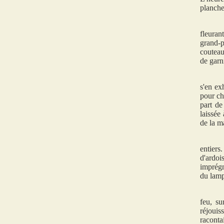
planche
fleuran
grand-p
couteau
de garn
s'en ex
pour ch
part de
laissée
de la m
entiers
d'ardoi
imprégn
du lamp
feu, su
réjouis
racontai