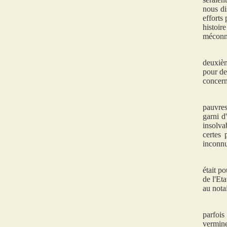
nous di
efforts
histoir
méconn
deuxièm
pour de
concern
pauvres
garni d
insolva
certes 
inconnu
était p
de l'Et
au notai
parfois 
vermine