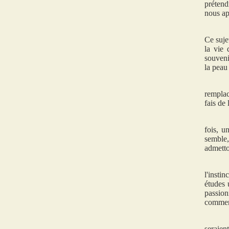
prétend
nous ap
Ce sujet
la vie 
souveni
la peau
remplac
fais de
fois, u
semble,
admetto
l'insti
études 
passion
comment
seraien