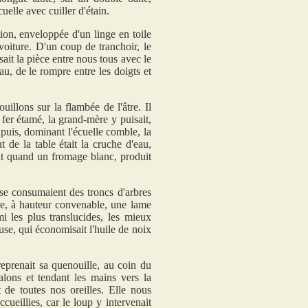
elle avec cuiller d'étain.
ion, enveloppée d'un linge en toile
voiture. D'un coup de tranchoir, le
ait la pièce entre nous tous avec le
u, de le rompre entre les doigts et
uillons sur la flambée de l'âtre. Il
fer étamé, la grand-mère y puisait,
 puis, dominant l'écuelle comble, la
 de la table était la cruche d'eau,
tout quand un fromage blanc, produit
se consumaient des troncs d'arbres
lie, à hauteur convenable, une lame
mi les plus translucides, les mieux
use, qui économisait l'huile de noix
 reprenait sa quenouille, au coin du
talons et tendant les mains vers la
t de toutes nos oreilles. Elle nous
ccueillies, car le loup y intervenait