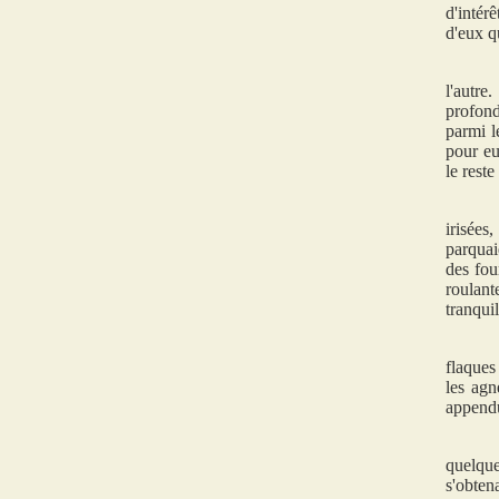
d'intér
d'eux q
l'autre
profond
parmi l
pour eu
le reste
irisées
parquai
des fou
roulant
tranquil
flaques
les agn
append
quelque
s'obten