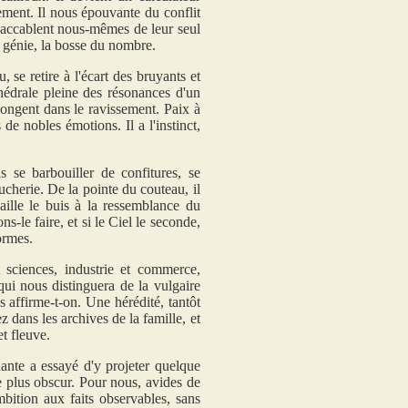
ement. Il nous épouvante du conflit
 accablent nous-mêmes de leur seul
e génie, la bosse du nombre.
, se retire à l'écart des bruyants et
hédrale pleine des résonances d'un
longent dans le ravissement. Paix à
de nobles émotions. Il a l'instinct,
 se barbouiller de confitures, se
ucherie. De la pointe du couteau, il
aille le buis à la ressemblance du
ns-le faire, et si le Ciel le seconde,
formes.
 sciences, industrie et commerce,
qui nous distinguera de la vulgaire
s affirme-t-on. Une hérédité, tantôt
z dans les archives de la famille, et
t fleuve.
dante a essayé d'y projeter quelque
re plus obscur. Pour nous, avides de
mbition aux faits observables, sans